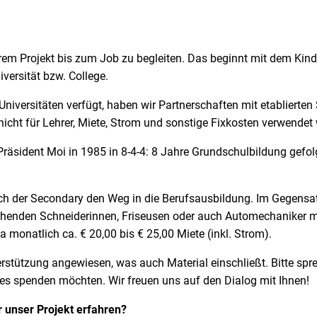
erem Projekt bis zum Job zu begleiten. Das beginnt mit dem Kin
versität bzw. College.
iversitäten verfügt, haben wir Partnerschaften mit etablierten 
cht für Lehrer, Miete, Strom und sonstige Fixkosten verwendet
Präsident Moi in 1985 in 8-4-4: 8 Jahre Grundschulbildung gefol
ch der Secondary den Weg in die Berufsausbildung. Im Gegensa
henden Schneiderinnen, Friseusen oder auch Automechaniker mon
monatlich ca. € 20,00 bis € 25,00 Miete (inkl. Strom).
tützung angewiesen, was auch Material einschließt. Bitte spre
s spenden möchten. Wir freuen uns auf den Dialog mit Ihnen!
 unser Projekt erfahren?